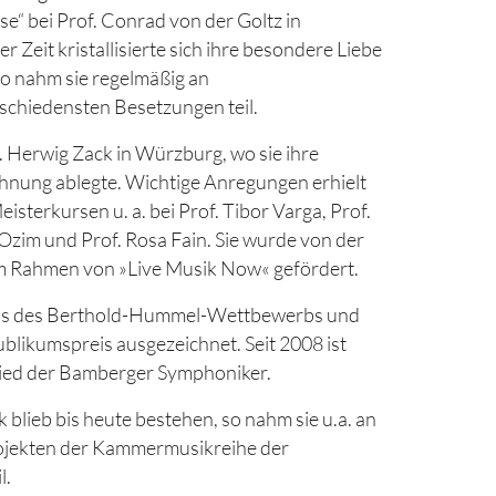
e“ bei Prof. Conrad von der Goltz in
r Zeit kristallisierte sich ihre besondere Liebe
o nahm sie regelmäßig an
chiedensten Besetzungen teil.
f. Herwig Zack in Würzburg, wo sie ihre
hnung ablegte. Wichtige Anregungen erhielt
sterkursen u. a. bei Prof. Tibor Varga, Prof.
Ozim und Prof. Rosa Fain. Sie wurde von der
m Rahmen von »Live Musik Now« gefördert.
eis des Berthold-Hummel-Wettbewerbs und
blikumspreis ausgezeichnet. Seit 2008 ist
glied der Bamberger Symphoniker.
blieb bis heute bestehen, so nahm sie u.a. an
jekten der Kammermusikreihe der
l.