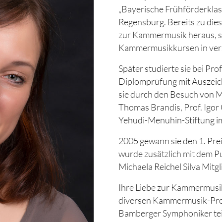
„Bayerische Frühförderklass
Regensburg. Bereits zu diese
zur Kammermusik heraus, s
Kammermusikkursen in vers
Später studierte sie bei Pro
Diplomprüfung mit Auszeic
sie durch den Besuch von Mei
Thomas Brandis, Prof. Igor 
Yehudi-Menuhin-Stiftung i
2005 gewann sie den 1. Pr
wurde zusätzlich mit dem Pu
Michaela Reichel Silva Mit
Ihre Liebe zur Kammermusik 
diversen Kammermusik-Pro
Bamberger Symphoniker tei