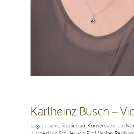
Karlheinz Busch – Vi
begann seine Studien am Konservatorium Nür
wurde dann Schüler von Prof. Walter Reichar