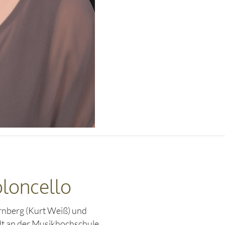
oloncello
nberg (Kurt Weiß) und
dt an der Musikhochschule