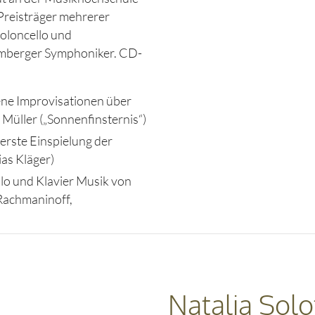
Preisträger mehrerer
ioloncello und
mberger Symphoniker. CD-
gene Improvisationen über
Müller („Sonnenfinsternis“)
 erste Einspielung der
ias Kläger)
lo und Klavier Musik von
Rachmaninoff,
Natalia Solo