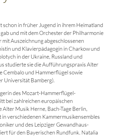
t schon in früher Jugend in ihrem Heimatland
 gab und mit dem Orchester der Philharmonie
er mit Auszeichnung abgeschlossenen
istin und Klavierpädagogin in Charkow und
olotych in der Ukraine, Russland und
 studierte sie die Aufführungspraxis Alter
te Cembalo und Hammerflügel sowie
r Universität Bamberg).
trägerin des Mozart-Hammerflügel-
itt bei zahlreichen europäischen
ge Alter Musik Herne, Bach-Tage Berlin,
rkt in verschiedenen Kammermusikensembles
honiker und des Leipziger Gewandhaus-
iert für den Bayerischen Rundfunk. Natalia