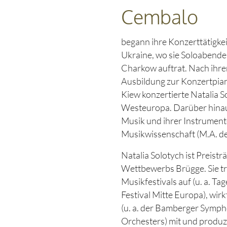
Cembalo
begann ihre Konzerttätigkei
Ukraine, wo sie Soloabende
Charkow auftrat. Nach ihr
Ausbildung zur Konzertpian
Kiew konzertierte Natalia S
Westeuropa. Darüber hinaus
Musik und ihrer Instrumen
Musikwissenschaft (M.A. de
Natalia Solotych ist Preis
Wettbewerbs Brügge. Sie tr
Musikfestivals auf (u. a. Ta
Festival Mitte Europa), wi
(u. a. der Bamberger Symp
Orchesters) mit und produz