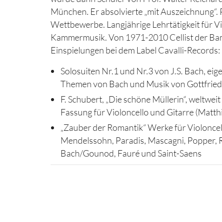
München. Er absolvierte „mit Auszeichnung“. 
Wettbewerbe. Langjährige Lehrtätigkeit für V
Kammermusik. Von 1971-2010 Cellist der Ba
Einspielungen bei dem Label Cavalli-Records:
Solosuiten Nr.1 und Nr.3 von J.S. Bach, ei
Themen von Bach und Musik von Gottfried 
F. Schubert, „Die schöne Müllerin“, weltweit
Fassung für Violoncello und Gitarre (Matth
„Zauber der Romantik“ Werke für Violoncel
Mendelssohn, Paradis, Mascagni, Popper, 
Bach/Gounod, Fauré und Saint-Saens